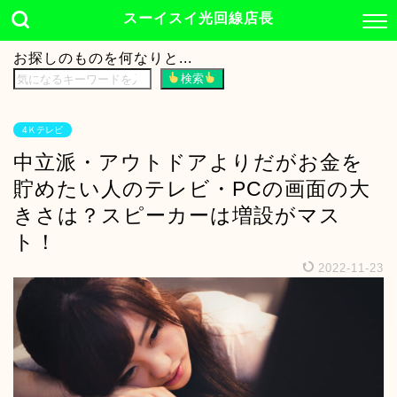
スーイスイ光回線店長
お探しのものを何なりと...
検索
4Ｋテレビ
中立派・アウトドアよりだがお金を
貯めたい人のテレビ・PCの画面の大
きさは？スピーカーは増設がマス
ト！
2022-11-23