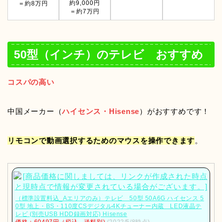
約9,000円
＝約8万円
＝約7万円
50型（インチ）のテレビ おすすめ
コスパの高い
中国メーカー（
ハイセンス・Hisense
）がおすすめです！
リモコンで動画選択するためのマウスを操作できます
。
（標準設置料込_Aエリアのみ）テレビ 50型 50A6G ハイセンス 5
0型 地上・BS・110度CSデジタル4Kチューナー内蔵 LED液晶テ
レビ (別売USB HDD録画対応) Hisense
価格：60497円（税込、送料別)
(2022/5/8時点)