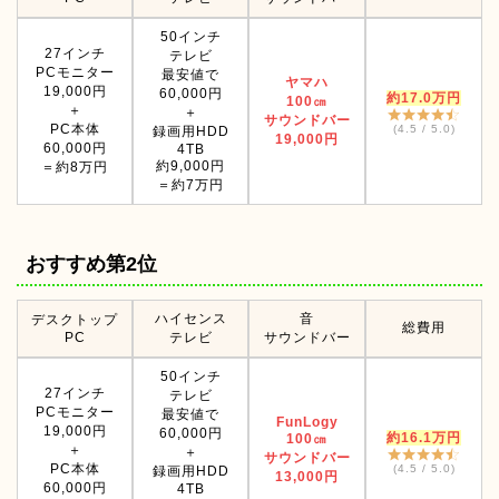
50インチ
27インチ
テレビ
PCモニター
最安値で
ヤマハ
19,000円
60,000円
約17.0
万円
100㎝
＋
＋
サウンドバー
PC本体
(4.5 / 5.0)
録画用HDD
19
,000円
60,000円
4TB
約9,000円
＝約8万円
＝約7万円
おすすめ第2位
ハイセンス
音
デスクトップ
総費用
PC
テレビ
サウンドバー
50インチ
27インチ
テレビ
PCモニター
最安値で
FunLogy
19,000円
60,000円
約1
6
.1万円
100㎝
＋
＋
サウンドバー
PC本体
(4.5 / 5.0)
録画用HDD
13,000円
60,000円
4TB