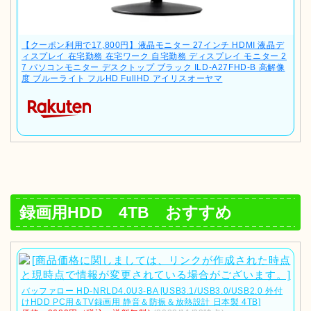
【クーポン利用で17,800円】液晶モニター 27インチ HDMI 液晶デ
ィスプレイ 在宅勤務 在宅ワーク 自宅勤務 ディスプレイ モニター 2
7 パソコンモニター デスクトップ ブラック ILD-A27FHD-B 高解像
度 ブルーライト フルHD FullHD アイリスオーヤマ
録画用HDD 4TB おすすめ
バッファロー HD-NRLD4.0U3-BA [USB3.1/USB3.0/USB2.0 外付
けHDD PC用＆TV録画用 静音＆防振＆放熱設計 日本製 4TB]