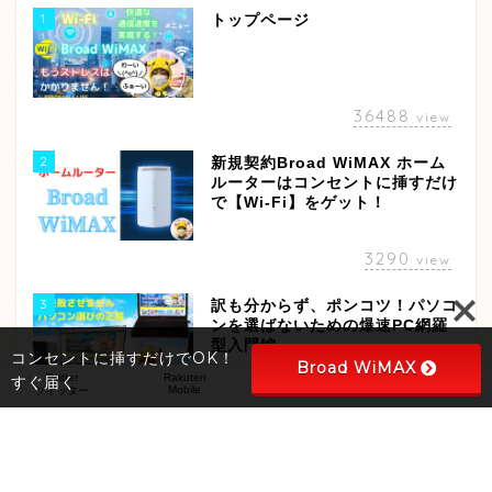
1
トップページ
36488
view
2
新規契約Broad WiMAX ホーム
ルーターはコンセントに挿すだけ
で【Wi-Fi】をゲット！
3290
view
3
訳も分からず、ポンコツ！パソコ
ンを選ばないための爆速PC網羅
型入門編
コンセントに挿すだけでOK！
Broad WiMAX
Twitter
Rakuten
Wi-Fi
HOME
すぐ届く
Mobile
ｳｨｰﾌｨｰ
ツイッター
ホーム
2988
view
4
お問い合わせ