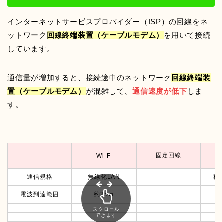
インターネットサービスプロバイダー（ISP）の回線をネ
ットワーク
回線終端装置（ケーブルモデム）
を用いて接続
しています。
通信量が増加すると、接続途中のネットワーク
回線終端装
置（ケーブルモデム）
が混雑して、
通信速度が低下
しま
す。
固定回線
Wi-Fi
4
通信規格
無線化LAN
移
電波到達範囲
約25ｍ
約
スクロール
できます