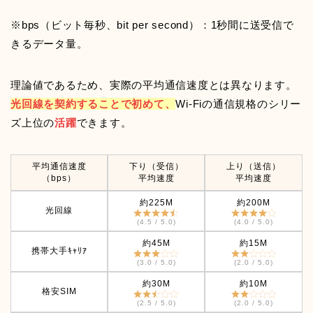
※bps（ビット毎秒、bit per second）：1秒間に送受信で
きるデータ量。
理論値であるため、実際の平均通信速度とは異なります。
光回線を契約することで初めて、
Wi-Fiの通信規格のシリー
ズ上位の
活躍
できます。
平均通信速度
下り（受信）
上り（送信）
（bps）
平均速度
平均速度
約225M
約200M
光回線
(4.5 / 5.0)
(4.0 / 5.0)
約45M
約15M
携帯大手ｷｬﾘｱ
(3.0 / 5.0)
(2.0 / 5.0)
約30M
約10M
格安SIM
(2.5 / 5.0)
(2.0 / 5.0)