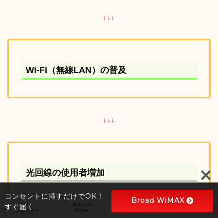
↓↓↓
Wi-Fi（無線LAN）の普及
↓↓↓
光回線の使用者増加
コンセントに挿すだけでOK！
Broad WiMAX
Twitter
Rakuten
Wi-Fi
HOME
すぐ届く
Mobile
ｳｨｰﾌｨｰ
ツイッター
ホーム