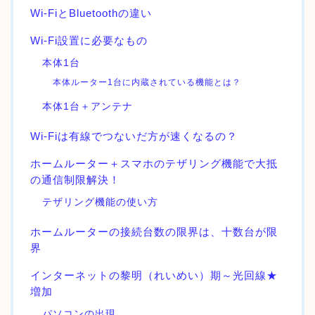
Wi-FiとBluetoothの違い
Wi-Fi設置に必要なもの
本体1台
本体ルーター1台に内蔵されている機能とは？
本体1台＋アンテナ
Wi-Fiは有線でつないだ方が速くなるの？
ホームルーター＋スマホのテザリング機能で大抵
の通信制限解決！
テザリング機能の使い方
ホームルーターの接続台数の限界は、十数台が限
界
インターネットの黎明（れいめい）期～光回線★
増加
パソコンの出現