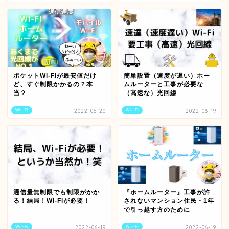
ポケットWi-Fiが最安値だけ
簡単設置（速度が遅い）ホー
ど、すぐ制限かかるの？本
ムルーターと工事が必要な
当？
（高速な）光回線
Wi－Fi
2022-06-20
Wi－Fi
2022-06-19
通信量無制限でも制限がかか
『ホームルーター』工事が許
る！結局！Wi-Fiが必要！
されないマンション住民・1年
で引っ越す方のために
Wi－Fi
2022-06-19
Wi－Fi
2022-06-19