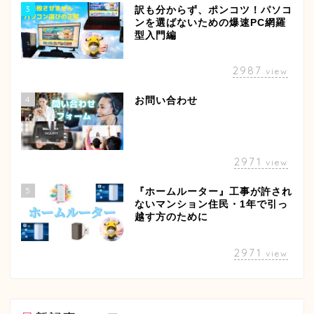
3
訳も分からず、ポンコツ！パソコ
ンを選ばないための爆速PC網羅
型入門編
2987
view
4
お問い合わせ
2971
view
5
『ホームルーター』工事が許され
ないマンション住民・1年で引っ
越す方のために
2971
view