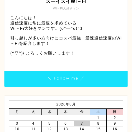
ス―イスイWi－Fi
Wi－Fi大好きマン
こんにちは！
通信速度に常に最速を求めている
Wi－Fi大好きマンです。(o^―^o)ﾆｺ
引っ越しが多い方向けにコスパ最強・最速通信速度のWi
－Fiを紹介します！
(^▽^)/ よろしくお願いします！
＼ Follow me ／
2026年8月
月
火
水
木
金
土
日
1
2
3
4
5
6
7
8
9
10
11
12
13
14
15
16