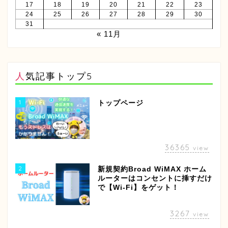
17
18
19
20
21
22
23
24
25
26
27
28
29
30
31
« 11月
人気記事トップ5
1
トップページ
36365
view
2
新規契約Broad WiMAX ホーム
ルーターはコンセントに挿すだけ
で【Wi-Fi】をゲット！
3267
view