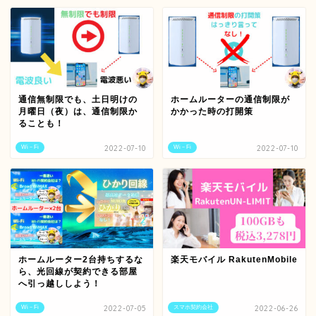
通信無制限でも、土日明けの
ホームルーターの通信制限が
月曜日（夜）は、通信制限か
かかった時の打開策
ることも！
Wi－Fi
2022-07-10
Wi－Fi
2022-07-10
ホームルーター2台持ちするな
楽天モバイル RakutenMobile
ら、光回線が契約できる部屋
へ引っ越ししよう！
Wi－Fi
2022-07-05
スマホ契約会社
2022-06-26