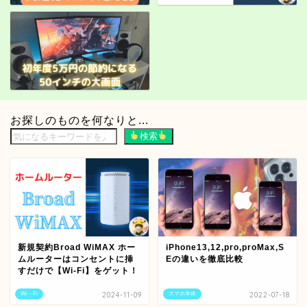
お探しのものを何なりと...
検索
新規契約Broad WiMAX ホー
iPhone13,12,pro,proMax,S
ムルーターはコンセントに挿
Eの違いを徹底比較
すだけで【Wi-Fi】をゲット！
Wi－Fi
2024-11-09
スマホ本体
2022-07-18